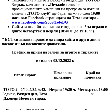
Тегленето на игрите
ТОТО2 - Рожден ден, ТОТО2-
Зодиак
, кампаниите:
„Печалби плюс“
и
промоционалните кампании на програма за лоялни
клиенти
„ТОТО клуб“
ще бъдат на живо след
19:00
часа във Facebook страницата на Тотализатора -
www.facebook.com/SportTotoBG
Сайта за онлайн залагания е недостъпен
*
за играчи в
дните четвъртък и неделя (18:40 ч. до 19:10 ч.).
* БСТ си запазва правото да спира сайта и други дни и
часове извън посочените диапазони.
График за прием на залози за игрите в тиражите
в сила от 08.12.2022 г.
Начало на
Край на
Игри/Тираж
приемане
приемане
ТОТО 2 - 6/49, 5/35, 6/42,
Неделя 19:20
ч.
Четвъртък 18:00
Зодиак, Рожден ден, Тото
ч.
Джокер/ Нечетен тираж