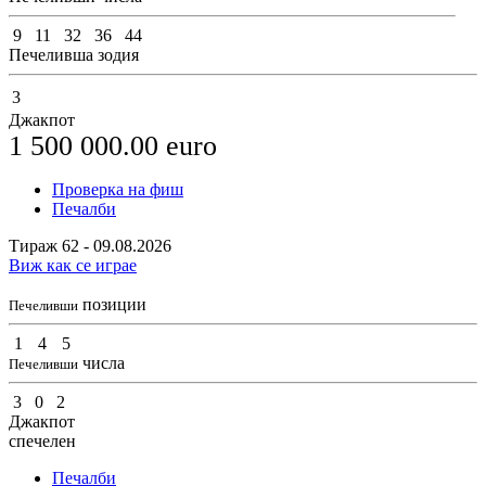
9
11
32
36
44
Печеливша зодия
3
Джакпот
1 500 000.00
euro
Проверка на фиш
Печалби
Тираж 62 - 09.08.2026
Виж как се играе
позиции
Печеливши
1
4
5
числа
Печеливши
3
0
2
Джакпот
спечелен
Печалби