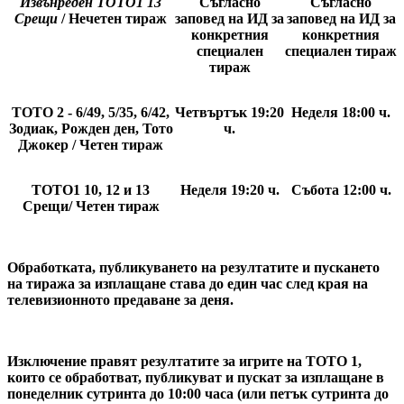
Извънреден
ТОТО1 13
Съгласно
Съгласно
Срещи
/ Нечетен тираж
заповед на ИД за
заповед на ИД за
конкретния
конкретния
специален
специален тираж
тираж
ТОТО 2 - 6/49, 5/35, 6/42,
Четвъртък 19:20
Неделя 18:00
ч.
Зодиак, Рожден ден, Тото
ч.
Джокер / Четен тираж
ТОТО1 10, 12 и 13
Неделя 19:20
ч.
Събота 12:00
ч.
Срещи/ Четен тираж
Обработката, публикуването на резултатите и пускането
на тиража за изплащане става до един час след края на
телевизионното предаване за деня.
Изключение правят резултатите за игрите на ТОТО 1,
които се обработват, публикуват и пускат за изплащане в
понеделник сутринта до 10:00 часа (или петък сутринта до