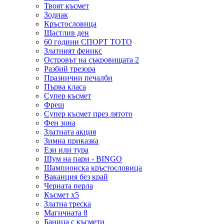
Твоят късмет
Зодиак
Кръстословица
Щастлив ден
60 години СПОРТ ТОТО
Златният феникс
Островът на съкровищата 2
Разбий трезора
Празнични печалби
Първа класа
Супер късмет
Фреш
Супер късмет през лятото
Фен зона
Златната акция
Зимна приказка
Ези или тура
Шум на пари - BINGO
Шампионска кръстословица
Ваканция без край
Черната перла
Късмет х5
Златна треска
Магичната 8
Баница с късмети