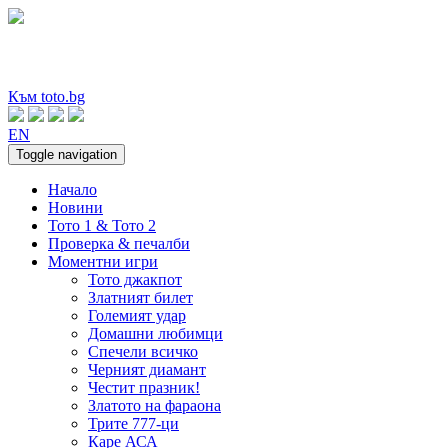
Към toto.bg
EN
Toggle navigation
Начало
Новини
Тото 1 & Тото 2
Проверка & печалби
Моментни игри
Тото джакпот
Златният билет
Големият удар
Домашни любимци
Спечели всичко
Черният диамант
Честит празник!
Златото на фараона
Трите 777-ци
Каре АСА