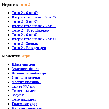
Игрите в
Тото 2
Тото 2 - 6 от 49
Втори тото шанс - 6 от 49
Тото 2 - 5 от 35
Втори тото шанс - 5 от 35
Тото 2 - Тото Джокер
Тото 2 - 6 от 42
Втори тото шанс - 6 от 42
Тото 2 - Зодиак
Тото 2 - Рожден ден
Моментни
Игри
Щастлив ден
Златният билет
Домашни любимци
Спечели всичко
Честит празник!
Трите 777-ци
Твоят късмет
Зодиак
Тото джакпот
Големият удар
Черният диамант