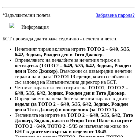
*
Задължителни полета
Забравена парола?
Информация
БСТ провежда два тиража седмично - нечетен и четен.
Нечетният тираж включва игрите
ТОТО 2 – 6/49, 5/35,
6/42, Зодиак, Рожден ден и Тото Джокер.
Определянето на печалбите за нечетния тираж е в
четвъртък (ТОТО 2 – 6/49, 5/35, 6/42, Зодиак, Рожден
ден и Тото Джокер).
Възможни са извънредни нечетни
тиражи на играта
ТОТО1 13 срещи
, които се обявяват
със заповед на Изпълнителния директор на БСТ.
Четният тираж включва игрите на
ТОТО1
,
ТОТО 2 –
6/49, 5/35, 6/42, Зодиак, Рожден ден и Тото Джокер.
Определянето на печалбите за четния тираж е в дните
неделя (за ТОТО 2 – 6/49, 5/35, 6/42, Зодиак, Рожден
ден и Тото Джокер) и понеделник (за ТОТО 1).
Тегленията на игрите на
ТОТО 2 – 6/49, 5/35, 6/42, Тото
Джокер, Зодиак, както и Втори Тото Шанс на игрите
ТОТО 2 - 6/49, ТОТО 2 - 5/35
се излъчват на живо по
БНТ в дните четвъртък и неделя от 18:45
.