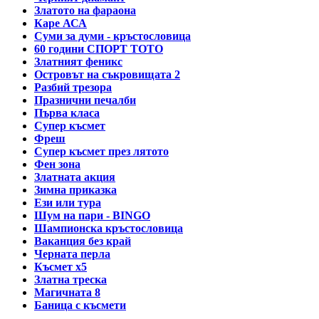
Златото на фараона
Каре АСА
Суми за думи - кръстословица
60 години СПОРТ ТОТО
Златният феникс
Островът на съкровищата 2
Разбий трезора
Празнични печалби
Първа класа
Супер късмет
Фреш
Супер късмет през лятото
Фен зона
Златната акция
Зимна приказка
Ези или тура
Шум на пари - BINGO
Шампионска кръстословица
Ваканция без край
Черната перла
Късмет х5
Златна треска
Магичната 8
Баница с късмети