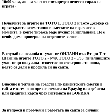
10:00 часа, ако са част от извънреден нечетен тираж на
играта).
Печалбите за игрите на ТОТО 1, ТОТО 2 и Тото Джокер се
прехвърлят автоматично в сметките на играчите в
момента, в който тиража бъде пуснат за изплащане. Не е
необходима проверка на отделните залози.
В случай на печалба от участие ОНЛАЙН във
Втори Тото
Шанс на игрите ТОТО 2 - 6/49, ТОТО 2 - 5/35
, печелившите
участници получават известие по електронната поща,
която са дали в профила си на сайта.
Внасяне и теглене на средства по клиентските сметки в
сайта е възможно чрез системата на Epay.bg или дебитна
или кредитна карта чрез системата на БОРИКА.
За въпроси и проблеми с работата на сайта за онлайн