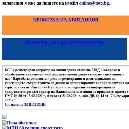
залагания може да пишете на имейл
online@toto.bg
.
ПРОВЕРКА НА КВИТАНЦИЯ
ПРОВЕРКА НА МОМЕНТНИ ИГРИ
БСТ е регистриран оператор на лични данни съгласно ЗЗЛД. Събираме и
обработваме минимално необходимите лични данни съгласно изискванията
на: "Наредба за условията и реда за регистрация и идентификация на
участниците, съхраняването на данни за организираните онлайн залагания на
територията на Република България и за подаване на информация за
хазартните игри към сървър на Националната агенция за приходите, приета с
ПМС № 50 от 15.02.2021 г., в сила от 21.02.2021 г., обн. ДВ. бр.14 от 17 Февруари
2021г."
Сигнали по ЗЗЛПСПОИН