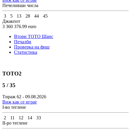
Виж как се играе
Печеливши числа
3
5
13
28
44
45
Джакпот
3 360 376.99
euro
Втори ТОТО Шанс
Печалби
Проверка на фиш
Статистика
ТОТО2
5 / 35
Тираж 62 - 09.08.2026
Виж как се играе
I-во теглене
2
11
12
14
33
II-ро теглене