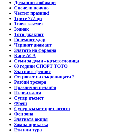
Домашни любимци
Спечели всичко
Честит празник!
Трите 777-ци
Твоят късмет
Зодиак
Тото джакпот
Големият удар
Черният диамант
Златото на фараона
Каре АСА
Суми за думи - кръстословица
60 години СПОРТ ТОТО
Златният феникс
Островът на съкровищата 2
Разбий трезора
Празнични печалби
Първа класа
Супер късмет
Фреш
Супер късмет през лятото
Фен зона
Златната акция
Зимна приказка
Ези или тура