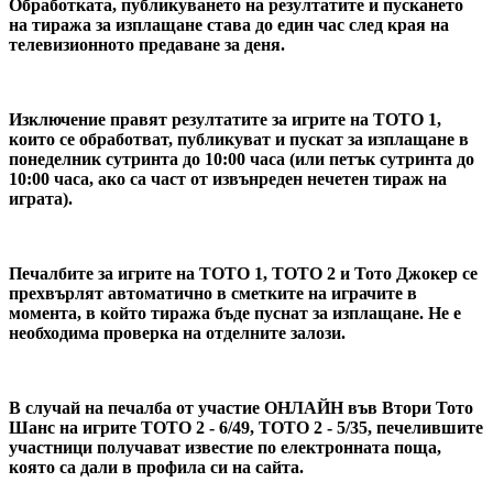
Обработката, публикуването на резултатите и пускането
на тиража за изплащане става до един час след края на
телевизионното предаване за деня.
Изключение правят резултатите за игрите на ТОТО 1,
които се обработват, публикуват и пускат за изплащане в
понеделник сутринта до 10:00 часа (или петък сутринта до
10:00 часа, ако са част от извънреден нечетен тираж на
играта).
Печалбите за игрите на ТОТО 1, ТОТО 2 и Тото Джокер се
прехвърлят автоматично в сметките на играчите в
момента, в който тиража бъде пуснат за изплащане. Не е
необходима проверка на отделните залози.
В случай на печалба от участие ОНЛАЙН във
Втори Тото
Шанс на игрите ТОТО 2 - 6/49, ТОТО 2 - 5/35
, печелившите
участници получават известие по електронната поща,
която са дали в профила си на сайта.