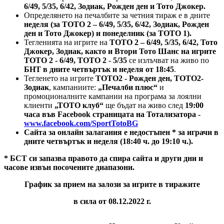
6/49, 5/35, 6/42, Зодиак, Рожден ден и Тото Джокер.
Определянето на печалбите за четния тираж е в дните
неделя (за ТОТО 2 – 6/49, 5/35, 6/42, Зодиак, Рожден
ден и Тото Джокер) и понеделник (за ТОТО 1).
Тегленията на игрите на
ТОТО 2 – 6/49, 5/35, 6/42, Тото
Джокер, Зодиак, както и Втори Тото Шанс на игрите
ТОТО 2 - 6/49, ТОТО 2 - 5/35
се излъчват на живо по
БНТ в дните четвъртък и неделя от 18:45
.
Тегленето на игрите
ТОТО2 - Рожден ден, ТОТО2-
Зодиак
, кампаниите:
„Печалби плюс“
и
промоционалните кампании на програма за лоялни
клиенти
„ТОТО клуб“
ще бъдат на живо след
19:00
часа във Facebook страницата на Тотализатора -
www.facebook.com/SportTotoBG
Сайта за онлайн залагания е недостъпен
*
за играчи в
дните четвъртък и неделя (18:40 ч. до 19:10 ч.).
* БСТ си запазва правото да спира сайта и други дни и
часове извън посочените диапазони.
График за прием на залози за игрите в тиражите
в сила от 08.12.2022 г.