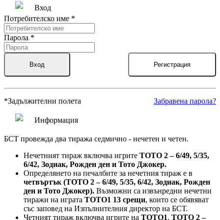
Вход
Потребителско име
*
Парола
*
Вход
Регистрация
*
Задължителни полета
Забравена парола?
Информация
БСТ провежда два тиража седмично - нечетен и четен.
Нечетният тираж включва игрите
ТОТО 2 – 6/49, 5/35,
6/42, Зодиак, Рожден ден и Тото Джокер.
Определянето на печалбите за нечетния тираж е в
четвъртък (ТОТО 2 – 6/49, 5/35, 6/42, Зодиак, Рожден
ден и Тото Джокер).
Възможни са извънредни нечетни
тиражи на играта
ТОТО1 13 срещи
, които се обявяват
със заповед на Изпълнителния директор на БСТ.
Четният тираж включва игрите на
ТОТО1
,
ТОТО 2 –