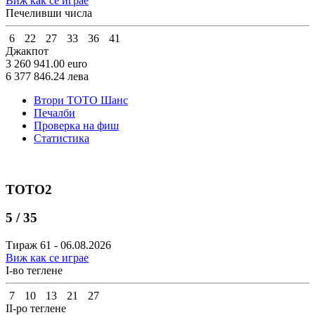
Виж как се играе
Печеливши числа
6
22
27
33
36
41
Джакпот
3 260 941.00
euro
6 377 846.24
лева
Втори ТОТО Шанс
Печалби
Проверка на фиш
Статистика
ТОТО2
5 / 35
Тираж 61 - 06.08.2026
Виж как се играе
I-во теглене
7
10
13
21
27
II-ро теглене