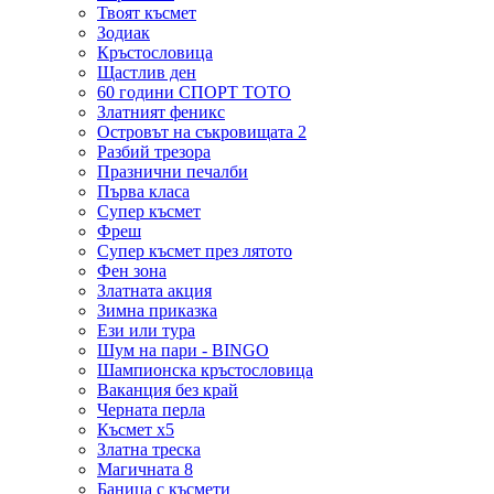
Твоят късмет
Зодиак
Кръстословица
Щастлив ден
60 години СПОРТ ТОТО
Златният феникс
Островът на съкровищата 2
Разбий трезора
Празнични печалби
Първа класа
Супер късмет
Фреш
Супер късмет през лятото
Фен зона
Златната акция
Зимна приказка
Ези или тура
Шум на пари - BINGO
Шампионска кръстословица
Ваканция без край
Черната перла
Късмет х5
Златна треска
Магичната 8
Баница с късмети