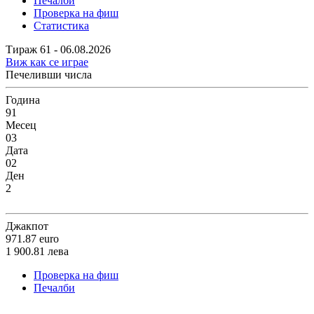
Печалби
Проверка на фиш
Статистика
Тираж 61 - 06.08.2026
Виж как се играе
Печеливши числа
Година
91
Месец
03
Дата
02
Ден
2
Джакпот
971.87
euro
1 900.81
лева
Проверка на фиш
Печалби