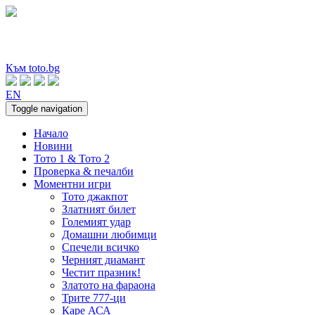
Към toto.bg
EN
Toggle navigation
Начало
Новини
Тото 1 & Тото 2
Проверка & печалби
Моментни игри
Тото джакпот
Златният билет
Големият удар
Домашни любимци
Спечели всичко
Черният диамант
Честит празник!
Златото на фараона
Трите 777-ци
Каре АСА