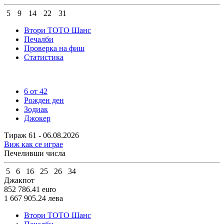
5
9
14
22
31
Втори ТОТО Шанс
Печалби
Проверка на фиш
Статистика
6 от 42
Рожден ден
Зодиак
Джокер
Тираж 61 - 06.08.2026
Виж как се играе
Печеливши числа
5
6
16
25
26
34
Джакпот
852 786.41
euro
1 667 905.24
лева
Втори ТОТО Шанс