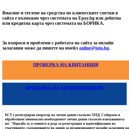
Внасяне и теглене на средства по клиентските сметки в
сайта е възможно чрез системата на Epay.bg или дебитна
или кредитна карта чрез системата на БОРИКА.
За въпроси и проблеми с работата на сайта за онлайн
залагания може да пишете на имейл
online@toto.bg
.
ПРОВЕРКА НА КВИТАНЦИЯ
ПРОВЕРКА НА МОМЕНТНИ ИГРИ
БСТ е регистриран оператор на лични данни съгласно ЗЗЛД. Събираме и
обработваме минимално необходимите лични данни съгласно изискванията
на: "Наредба за условията и реда за регистрация и идентификация на
участниците, съхраняването на данни за организираните онлайн залагания на