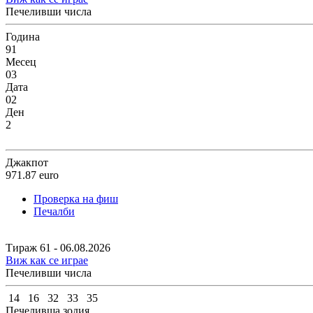
Печеливши числа
Година
91
Месец
03
Дата
02
Ден
2
Джакпот
971.87
euro
Проверка на фиш
Печалби
Тираж 61 - 06.08.2026
Виж как се играе
Печеливши числа
14
16
32
33
35
Печеливша зодия