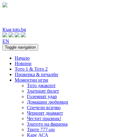
Към toto.bg
EN
Toggle navigation
Начало
Новини
Тото 1 & Тото 2
Проверка & печалби
Моментни игри
Тото джакпот
Златният билет
Големият удар
Домашни любимци
Спечели всичко
Черният диамант
Честит празник!
Златото на фараона
Трите 777-ци
Каре АСА