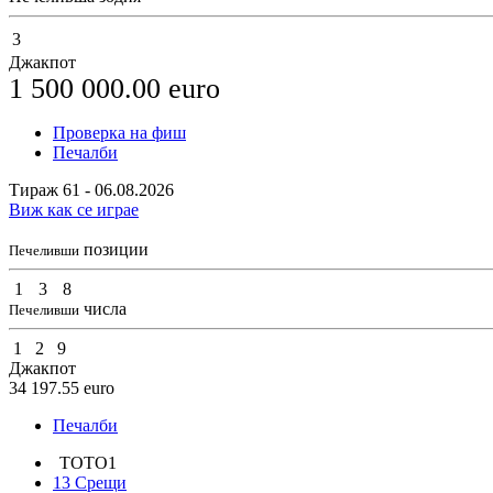
3
Джакпот
1 500 000.00
euro
Проверка на фиш
Печалби
Тираж 61 - 06.08.2026
Виж как се играе
позиции
Печеливши
1
3
8
числа
Печеливши
1
2
9
Джакпот
34 197.55
euro
Печалби
ТОТО1
13 Срещи