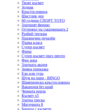
Твоят късмет
Зодиак
Кръстословица
Щастлив ден
60 години СПОРТ ТОТО
Златният феникс
Островът на съкровищата 2
Разбий трезора
Празнични печалби
Първа класа
Супер късмет
Фреш
Супер късмет през лятото
Фен зона
Златната акция
Зимна приказка
Ези или тура
Шум на пари - BINGO
Шампионска кръстословица
Ваканция без край
Черната перла
Късмет х5
Златна треска
Магичната 8
Баница с късмети