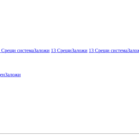
 Срещи система
Заложи
13 Срещи
Заложи
13 Срещи система
Зало
ен
Заложи