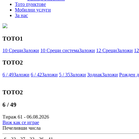
Тото пунктове
Мобилни услуги
За нас
ТОТО1
10 Срещи
Заложи
10 Срещи система
Заложи
12 Срещи
Заложи
12
ТОТО2
6 / 49
Заложи
6 / 42
Заложи
5 / 35
Заложи
Зодиак
Заложи
Рожден д
ТОТО2
6 / 49
Тираж 61 - 06.08.2026
Виж как се играе
Печеливши числа