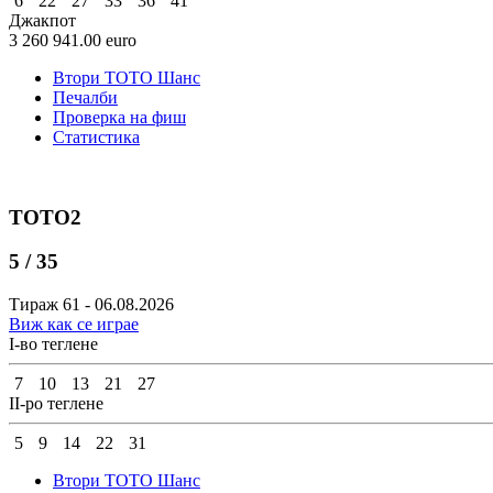
6
22
27
33
36
41
Джакпот
3 260 941.00
euro
Втори ТОТО Шанс
Печалби
Проверка на фиш
Статистика
ТОТО2
5 / 35
Тираж 61 - 06.08.2026
Виж как се играе
I-во теглене
7
10
13
21
27
II-ро теглене
5
9
14
22
31
Втори ТОТО Шанс