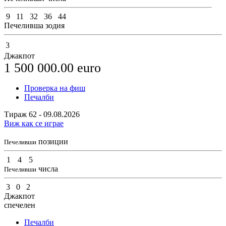
9
11
32
36
44
Печеливша зодия
3
Джакпот
1 500 000.00
euro
Проверка на фиш
Печалби
Тираж 62 - 09.08.2026
Виж как се играе
позиции
Печеливши
1
4
5
числа
Печеливши
3
0
2
Джакпот
спечелен
Печалби