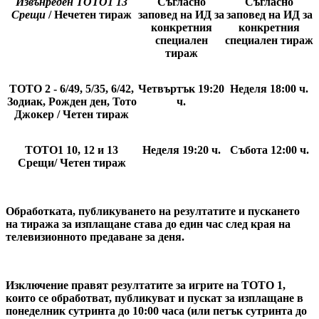
Извънреден
ТОТО1 13
Съгласно
Съгласно
Срещи
/ Нечетен тираж
заповед на ИД за
заповед на ИД за
конкретния
конкретния
специален
специален тираж
тираж
ТОТО 2 - 6/49, 5/35, 6/42,
Четвъртък 19:20
Неделя 18:00
ч.
Зодиак, Рожден ден, Тото
ч.
Джокер / Четен тираж
ТОТО1 10, 12 и 13
Неделя 19:20
ч.
Събота 12:00
ч.
Срещи/ Четен тираж
Обработката, публикуването на резултатите и пускането
на тиража за изплащане става до един час след края на
телевизионното предаване за деня.
Изключение правят резултатите за игрите на ТОТО 1,
които се обработват, публикуват и пускат за изплащане в
понеделник сутринта до 10:00 часа (или петък сутринта до