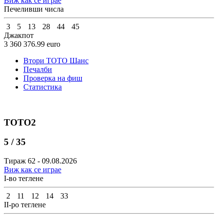
Виж как се играе
Печеливши числа
3
5
13
28
44
45
Джакпот
3 360 376.99
euro
Втори ТОТО Шанс
Печалби
Проверка на фиш
Статистика
ТОТО2
5 / 35
Тираж 62 - 09.08.2026
Виж как се играе
I-во теглене
2
11
12
14
33
II-ро теглене