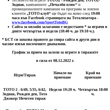
Тегленето на игрите
ТОТО2 - Рожден ден, ТОТО2-
Зодиак
, кампаниите:
„Печалби плюс“
и
промоционалните кампании на програма за лоялни
клиенти
„ТОТО клуб“
ще бъдат на живо след
19:00
часа във Facebook страницата на Тотализатора -
www.facebook.com/SportTotoBG
Сайта за онлайн залагания е недостъпен
*
за играчи в
дните четвъртък и неделя (18:40 ч. до 19:10 ч.).
* БСТ си запазва правото да спира сайта и други дни и
часове извън посочените диапазони.
График за прием на залози за игрите в тиражите
в сила от 08.12.2022 г.
Начало на
Край на
Игри/Тираж
приемане
приемане
ТОТО 2 - 6/49, 5/35, 6/42,
Неделя 19:20
ч.
Четвъртък 18:00
Зодиак, Рожден ден, Тото
ч.
Джокер/ Нечетен тираж