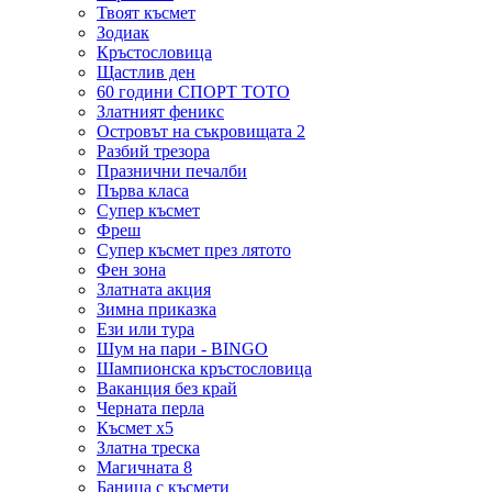
Твоят късмет
Зодиак
Кръстословица
Щастлив ден
60 години СПОРТ ТОТО
Златният феникс
Островът на съкровищата 2
Разбий трезора
Празнични печалби
Първа класа
Супер късмет
Фреш
Супер късмет през лятото
Фен зона
Златната акция
Зимна приказка
Ези или тура
Шум на пари - BINGO
Шампионска кръстословица
Ваканция без край
Черната перла
Късмет х5
Златна треска
Магичната 8
Баница с късмети