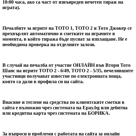
10:00 часа, ако са част от извънреден нечетен тираж на
играта).
Печалбите за игрите на ТОТО 1, ТОТО 2 и Тото Джокер се
прехвърлят автоматично в сметките на играчите в
момента, в който тиража бъде пуснат за изплащане. Не е
необходима проверка на отделните залози.
В случай на печалба от участие ОНЛАЙН във
Втори Тото
Шанс на игрите ТОТО 2 - 6/49, ТОТО 2 - 5/35
, печелившите
участници получават известие по електронната поща,
която са дали в профила си на сайта.
Внасяне и теглене на средства по клиентските сметки в
сайта е възможно чрез системата на Epay.bg или дебитна
или кредитна карта чрез системата на БОРИКА.
За въпроси и проблеми с работата на сайта за онлайн