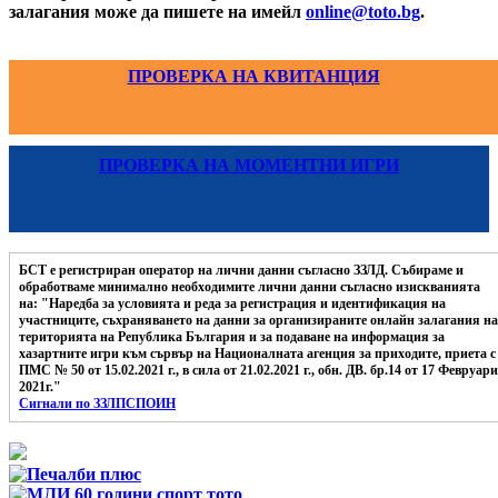
залагания може да пишете на имейл
online@toto.bg
.
ПРОВЕРКА НА КВИТАНЦИЯ
ПРОВЕРКА НА МОМЕНТНИ ИГРИ
БСТ е регистриран оператор на лични данни съгласно ЗЗЛД. Събираме и
обработваме минимално необходимите лични данни съгласно изискванията
на: "Наредба за условията и реда за регистрация и идентификация на
участниците, съхраняването на данни за организираните онлайн залагания на
територията на Република България и за подаване на информация за
хазартните игри към сървър на Националната агенция за приходите, приета с
ПМС № 50 от 15.02.2021 г., в сила от 21.02.2021 г., обн. ДВ. бр.14 от 17 Февруари
2021г."
Сигнали по ЗЗЛПСПОИН