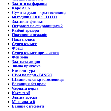
Златото на фараона
Каре АСА
Суми за думи - кръстословица
60 години СПОРТ ТОТО
Златният феникс
Островът на съкровищата 2
Разбий трезора
Празнични печалби
Първа класа
Супер късмет
Фреш
Супер късмет през лятото
Фен зона
Златната акция
Зимна приказка
Ези или тура
Шум на пари - BINGO
Шампионска кръстословица
Ваканция без край
Черната перла
Късмет х5
Златна треска
Магичната 8
Баница с късмети