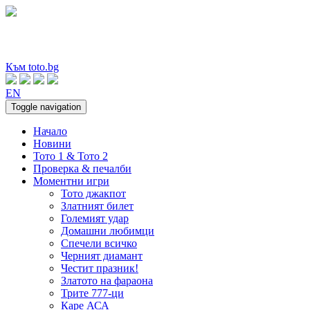
Към toto.bg
EN
Toggle navigation
Начало
Новини
Тото 1 & Тото 2
Проверка & печалби
Моментни игри
Тото джакпот
Златният билет
Големият удар
Домашни любимци
Спечели всичко
Черният диамант
Честит празник!
Златото на фараона
Трите 777-ци
Каре АСА