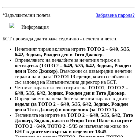
*
Задължителни полета
Забравена парола?
Информация
БСТ провежда два тиража седмично - нечетен и четен.
Нечетният тираж включва игрите
ТОТО 2 – 6/49, 5/35,
6/42, Зодиак, Рожден ден и Тото Джокер.
Определянето на печалбите за нечетния тираж е в
четвъртък (ТОТО 2 – 6/49, 5/35, 6/42, Зодиак, Рожден
ден и Тото Джокер).
Възможни са извънредни нечетни
тиражи на играта
ТОТО1 13 срещи
, които се обявяват
със заповед на Изпълнителния директор на БСТ.
Четният тираж включва игрите на
ТОТО1
,
ТОТО 2 –
6/49, 5/35, 6/42, Зодиак, Рожден ден и Тото Джокер.
Определянето на печалбите за четния тираж е в дните
неделя (за ТОТО 2 – 6/49, 5/35, 6/42, Зодиак, Рожден
ден и Тото Джокер) и понеделник (за ТОТО 1).
Тегленията на игрите на
ТОТО 2 – 6/49, 5/35, 6/42, Тото
Джокер, Зодиак, както и Втори Тото Шанс на игрите
ТОТО 2 - 6/49, ТОТО 2 - 5/35
се излъчват на живо по
БНТ в дните четвъртък и неделя от 18:45
.