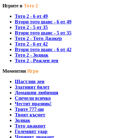
Игрите в
Тото 2
Тото 2 - 6 от 49
Втори тото шанс - 6 от 49
Тото 2 - 5 от 35
Втори тото шанс - 5 от 35
Тото 2 - Тото Джокер
Тото 2 - 6 от 42
Втори тото шанс - 6 от 42
Тото 2 - Зодиак
Тото 2 - Рожден ден
Моментни
Игри
Щастлив ден
Златният билет
Домашни любимци
Спечели всичко
Честит празник!
Трите 777-ци
Твоят късмет
Зодиак
Тото джакпот
Големият удар
Черният диамант