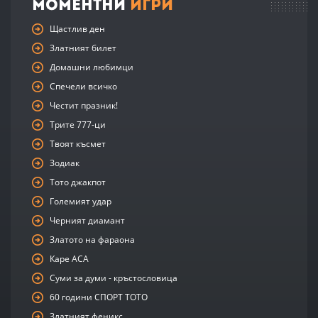
Моментни
Игри
Щастлив ден
Златният билет
Домашни любимци
Спечели всичко
Честит празник!
Трите 777-ци
Твоят късмет
Зодиак
Тото джакпот
Големият удар
Черният диамант
Златото на фараона
Каре АСА
Суми за думи - кръстословица
60 години СПОРТ ТОТО
Златният феникс