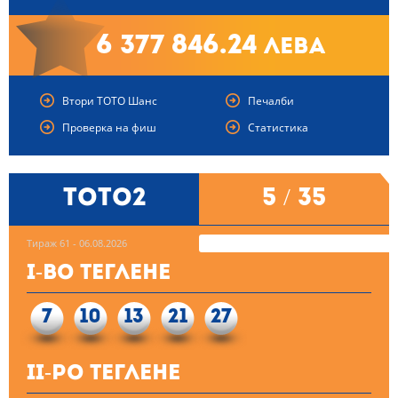
6 377 846.24
лева
Втори ТОТО Шанс
Печалби
Проверка на фиш
Статистика
ТОТО2
5 / 35
Тираж 61 - 06.08.2026
I-во теглене
7
10
13
21
27
II-ро теглене