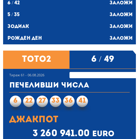
6 / 42
Заложи
5 / 35
Заложи
Зодиак
Заложи
Рожден ден
Заложи
ТОТО2
6 / 49
Тираж 61 - 06.08.2026
Печеливши числа
6
22
27
33
36
41
Джакпот
3 260 941.00
euro