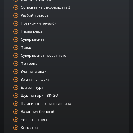
Островът на съкровищата 2
Разбий трезора
Празнични печалби
Първа класа
Супер късмет
Фреш
Супер късмет през лятото
Фен зона
Златната акция
Зимна приказка
Ези или тура
Шум на пари - BINGO
Шампионска кръстословица
Ваканция без край
Черната перла
Късмет х5