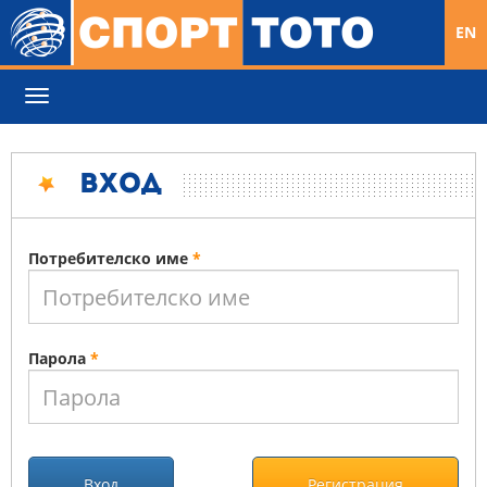
EN
Toggle
navigation
Вход
Потребителско име
*
Парола
*
Вход
Регистрация