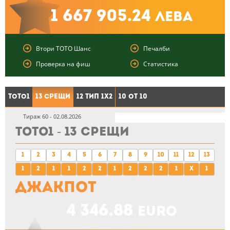
1 667 905.24
лева
Втори ТОТО Шанс
Печалби
Проверка на фиш
Статистика
ТОТО1
13 Срещи
12 тип 1X2
10 от 10
Тираж 60 - 02.08.2026
ТОТО1 - 13 Срещи
1
2
3
4
5
6
7
8
9
10
11
12
13
1
2
1
1
2
2
1
2
2
2
1
X
1
Джакпот
4 346.88
euro