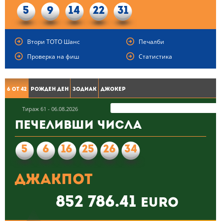
5
9
14
22
31
Втори ТОТО Шанс
Печалби
Проверка на фиш
Статистика
6 от 42
Рожден ден
Зодиак
Джокер
Тираж 61 - 06.08.2026
Печеливши числа
5
6
16
25
26
34
Джакпот
852 786.41
euro