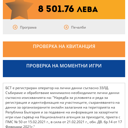
8 501.76
лева
Програма
Печалби
ПРОВЕРКА НА КВИТАНЦИЯ
ПРОВЕРКА НА МОМЕНТНИ ИГРИ
БСТ е регистриран оператор на лични данни съгласно ЗЗЛД.
Събираме и обработваме минимално необходимите лични данни
съгласно изискванията на: "Наредба за условията и реда за
регистрация и идентификация на участниците, съхраняването на
данни за организираните онлайн залагания на територията на
Република България и за подаване на информация за хазартните
игри към сървър на Националната агенция за приходите, приета с
ПМС № 50 от 15.02.2021 г., в сила от 21.02.2021 г., обн. ДВ. бр.14 от 17
Февруари 2021г."