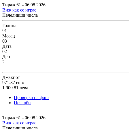
Тираж 61 - 06.08.2026
Виж как се играе
Печеливши числа
Година
91
Месец
03
Дата
02
Ден
2
Джакпот
971.87
euro
1 900.81
лева
Проверка на фиш
Печалби
Тираж 61 - 06.08.2026
Виж как се играе
Печеливши числа