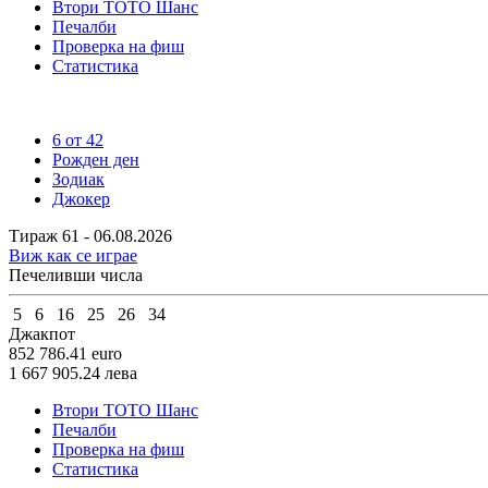
Втори ТОТО Шанс
Печалби
Проверка на фиш
Статистика
6 от 42
Рожден ден
Зодиак
Джокер
Тираж 61 - 06.08.2026
Виж как се играе
Печеливши числа
5
6
16
25
26
34
Джакпот
852 786.41
euro
1 667 905.24
лева
Втори ТОТО Шанс
Печалби
Проверка на фиш
Статистика