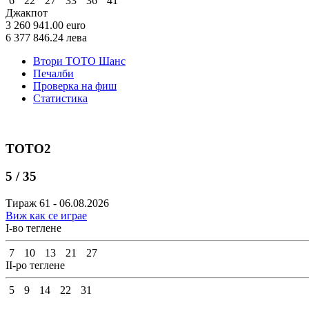
6
22
27
33
36
41
Джакпот
3 260 941.00
euro
6 377 846.24
лева
Втори ТОТО Шанс
Печалби
Проверка на фиш
Статистика
ТОТО2
5 / 35
Тираж 61 - 06.08.2026
Виж как се играе
I-во теглене
7
10
13
21
27
II-ро теглене
5
9
14
22
31