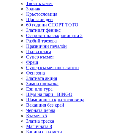
Твоят късмет
Зодиак
Кръстословица
Щастлив ден
60 години СПОРТ ТОТО
Златният феникс
Островът на съкровищата 2
Разбий трезора
Празнични печалби
Първа класа
Супер късмет
Фреш
Супер късмет през лятото
Фен зона
Златната акция
Зимна приказка
Ези или тура
Шум на пари - BINGO
Шампионска кръстословица
Ваканция без край
Черната перла
Късмет х5
Златна треска
Магичната 8
Баница с късмети