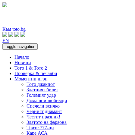
Към toto.bg
EN
Toggle navigation
Начало
Новини
Тото 1 & Тото 2
Проверка & печалби
Моментни игри
Тото джакпот
Златният билет
Големият удар
Домашни любимци
Спечели всичко
Черният диамант
Честит празник!
Златото на фараона
Трите 777-ци
Каре АСА