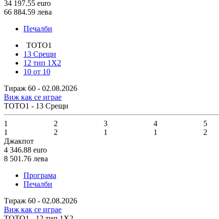
34 197.55
euro
66 884.59
лева
Печалби
ТОТО1
13 Срещи
12 тип 1X2
10 от 10
Тираж 60 - 02.08.2026
Виж как се играе
ТОТО1 - 13 Срещи
1
2
3
4
5
1
2
1
1
2
Джакпот
4 346.88
euro
8 501.76
лева
Програма
Печалби
Тираж 60 - 02.08.2026
Виж как се играе
ТОТО1 - 12 тип 1X2