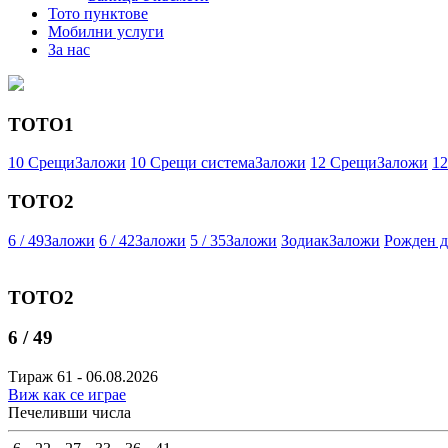
Тото пунктове
Мобилни услуги
За нас
ТОТО1
10 Срещи
Заложи
10 Срещи система
Заложи
12 Срещи
Заложи
12
ТОТО2
6 / 49
Заложи
6 / 42
Заложи
5 / 35
Заложи
Зодиак
Заложи
Рожден д
ТОТО2
6 / 49
Тираж 61 - 06.08.2026
Виж как се играе
Печеливши числа