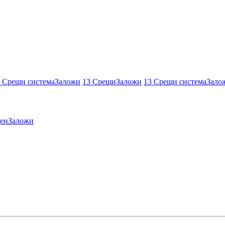
 Срещи система
Заложи
13 Срещи
Заложи
13 Срещи система
Зало
ен
Заложи