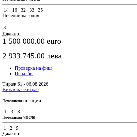
14
16
32
33
35
Печеливша зодия
3
Джакпот
1 500 000.00
euro
2 933 745.00
лева
Проверка на фиш
Печалби
Тираж 61 - 06.08.2026
Виж как се играе
позиции
Печеливши
1
3
8
числа
Печеливши
1
2
9
Джакпот