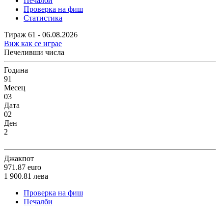
Печалби
Проверка на фиш
Статистика
Тираж 61 - 06.08.2026
Виж как се играе
Печеливши числа
Година
91
Месец
03
Дата
02
Ден
2
Джакпот
971.87
euro
1 900.81
лева
Проверка на фиш
Печалби