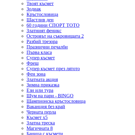
Твоят късмет
Зодиак
Кръстословица
Щастлив ден
60 години СПОРТ ТОТО
Златният феникс
Островът на съкровищата 2
Разбий трезора
Празнични печалби
Първа класа
Супер късмет
Фреш
Супер късмет през лятото
Фен зона
Златната акция
Зимна приказка
Ези или тура
Шум на пари - BINGO
Шампионска кръстословица
Ваканция без край
Черната перла
Късмет х5
Златна треска
Магичната 8
Баница с късмети