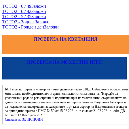
ТОТО2 - 6 / 49
Заложи
ТОТО2 - 6 / 42
Заложи
ТОТО2 - 5 / 35
Заложи
ТОТО2 - Зодиак
Заложи
ТОТО2 - Рожден ден
Заложи
ПРОВЕРКА НА КВИТАНЦИЯ
ПРОВЕРКА НА МОМЕНТНИ ИГРИ
БСТ е регистриран оператор на лични данни съгласно ЗЗЛД. Събираме и обработваме
минимално необходимите лични данни съгласно изискванията на: "Наредба за
условията и реда за регистрация и идентификация на участниците, съхраняването на
данни за организираните онлайн залагания на територията на Република България и
за подаване на информация за хазартните игри към сървър на Националната агенция
за приходите, приета с ПМС № 50 от 15.02.2021 г., в сила от 21.02.2021 г., обн. ДВ.
бр.14 от 17 Февруари 2021г."
Сигнали по ЗЗЛПСПОИН