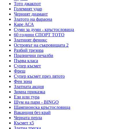
Тото джакпот
Големият удар
Черният диамант
Златото на фараона
Каре АСА
Суми за думи - кръстословица
60 години СПОРТ ТОТО
Златният феникс
Островът на съкровищата 2
Разбий трезора
Празнични печалби
Първа класа
Супер късмет
Фреш
Супер късмет през лятото
Фен зона
Златната акция
Зимна приказка
Ези или тура
Шум на пари - BINGO
Шампионска кръстословица
Ваканция без край
Черната перла
Късмет х5
Златна треска