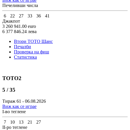
Виж как се играе
Печеливши числа
6
22
27
33
36
41
Джакпот
3 260 941.00
euro
6 377 846.24
лева
Втори ТОТО Шанс
Печалби
Проверка на фиш
Статистика
ТОТО2
5 / 35
Тираж 61 - 06.08.2026
Виж как се играе
I-во теглене
7
10
13
21
27
II-ро теглене