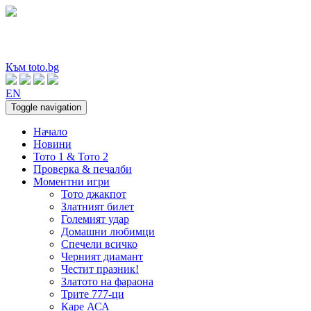
Към toto.bg
EN
Toggle navigation
Начало
Новини
Тото 1 & Тото 2
Проверка & печалби
Моментни игри
Тото джакпот
Златният билет
Големият удар
Домашни любимци
Спечели всичко
Черният диамант
Честит празник!
Златото на фараона
Трите 777-ци
Каре АСА