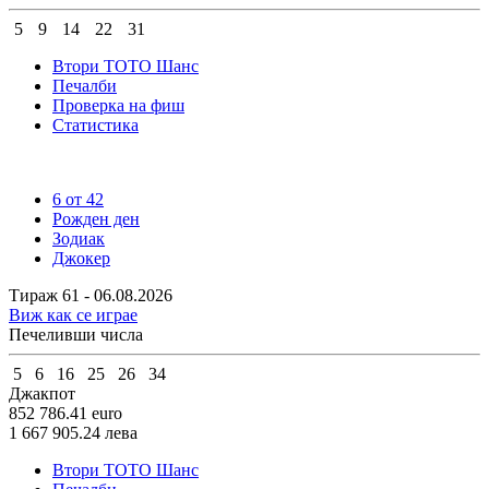
5
9
14
22
31
Втори ТОТО Шанс
Печалби
Проверка на фиш
Статистика
6 от 42
Рожден ден
Зодиак
Джокер
Тираж 61 - 06.08.2026
Виж как се играе
Печеливши числа
5
6
16
25
26
34
Джакпот
852 786.41
euro
1 667 905.24
лева
Втори ТОТО Шанс