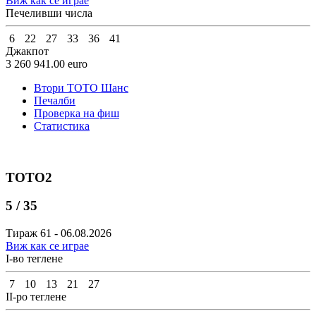
Виж как се играе
Печеливши числа
6
22
27
33
36
41
Джакпот
3 260 941.00
euro
Втори ТОТО Шанс
Печалби
Проверка на фиш
Статистика
ТОТО2
5 / 35
Тираж 61 - 06.08.2026
Виж как се играе
I-во теглене
7
10
13
21
27
II-ро теглене