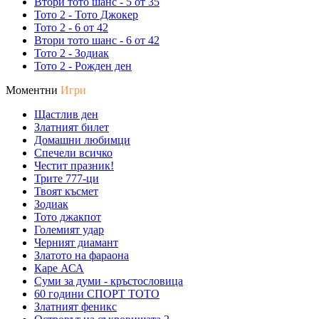
Втори тото шанс - 5 от 35
Тото 2 - Тото Джокер
Тото 2 - 6 от 42
Втори тото шанс - 6 от 42
Тото 2 - Зодиак
Тото 2 - Рожден ден
Моментни
Игри
Щастлив ден
Златният билет
Домашни любимци
Спечели всичко
Честит празник!
Трите 777-ци
Твоят късмет
Зодиак
Тото джакпот
Големият удар
Черният диамант
Златото на фараона
Каре АСА
Суми за думи - кръстословица
60 години СПОРТ ТОТО
Златният феникс