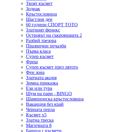
Твоят късмет
Зодиак
Кръстословица
Щастлив ден
60 години СПОРТ ТОТО
Златният феникс
Островът на съкровищата 2
Разбий трезора
Празнични печалби
Първа класа
Супер късмет
Фреш
Супер късмет през лятото
Фен зона
Златната акция
Зимна приказка
Ези или тура
Шум на пари - BINGO
Шампионска кръстословица
Ваканция без край
Черната перла
Късмет х5
Златна треска
Магичната 8
Баница с късмети