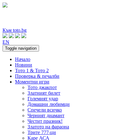
Към toto.bg
EN
Toggle navigation
Начало
Новини
Тото 1 & Тото 2
Проверка & печалби
Моментни игри
Тото джакпот
Златният билет
Големият удар
Домашни любимци
Спечели всичко
Черният диамант
Честит празник!
Златото на фараона
Трите 777-ци
Каре АСА