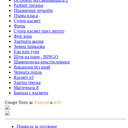
Островът на съкровищата 2
Разбий трезора
Празнични печалби
Първа класа
Супер късмет
Фреш
Супер късмет през лятото
Фен зона
Златната акция
Зимна приказка
Ези или тура
Шум на пари - BINGO
Шампионска кръстословица
Ваканция без край
Черната перла
Късмет х5
Златна треска
Магичната 8
Баница с късмети
Спорт Тото за
Android
и
iOS
Правила за ползване