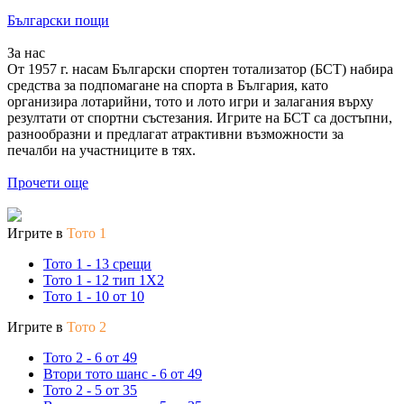
Български пощи
За нас
От 1957 г. насам Български спортен тотализатор (БСТ) набира
средства за подпомагане на спорта в България, като
организира лотарийни, тото и лото игри и залагания върху
резултати от спортни състезания. Игрите на БСТ са достъпни,
разнообразни и предлагат атрактивни възможности за
печалби на участниците в тях.
Прочети още
Игрите в
Тото 1
Тото 1 - 13 срещи
Тото 1 - 12 тип 1X2
Тото 1 - 10 от 10
Игрите в
Тото 2
Тото 2 - 6 от 49
Втори тото шанс - 6 от 49
Тото 2 - 5 от 35