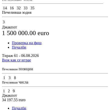
14
16
32
33
35
Печеливша зодия
3
Джакпот
1 500 000.00
euro
Проверка на фиш
Печалби
Тираж 61 - 06.08.2026
Виж как се играе
позиции
Печеливши
1
3
8
числа
Печеливши
1
2
9
Джакпот
34 197.55
euro
Печалби