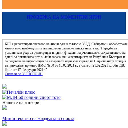
ПРОВЕРКА НА МОМЕНТНИ ИГРИ
БСТ е регистриран оператор на лични данни съгласно ЗЗЛД. Събираме и обработваме
минимално необходимите лични данни съгласно изискванията на: "Наредба за
условията и реда за регистрация и идентификация на участниците, съхраняването на
данни за организираните онлайн залагания на територията на Република България и
за подаване на информация за хазартните игри към сървър на Националната агенция
за приходите, приета с ПМС № 50 от 15.02.2021 г., в сила от 21.02.2021 г., обн. ДВ.
бр.14 от 17 Февруари 2021г."
Сигнали по ЗЗЛПСПОИН
Нашите партньори
Министерство на младежта и спорта