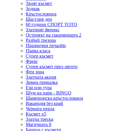
Твоят късмет
Зодиак
Кръстословица
Щастлив ден
60 години СПОРТ ТОТО
Златният феникс
Островът на съкровищата 2
Разбий трезора
Празнични печалби
Първа класа
Супер късмет
Фреш
Супер късмет през лятото
Фен зона
Златната акция
Зимна приказка
Ези или тура
Шум на пари - BINGO
Шампионска кръстословица
Ваканция без край
Черната перла
Късмет х5
Златна треска
Магичната 8
Баница с късмети