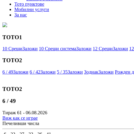
Тото пунктове
Мобилни услуги
За нас
ТОТО1
10 Срещи
Заложи
10 Срещи система
Заложи
12 Срещи
Заложи
12
ТОТО2
6 / 49
Заложи
6 / 42
Заложи
5 / 35
Заложи
Зодиак
Заложи
Рожден д
ТОТО2
6 / 49
Тираж 61 - 06.08.2026
Виж как се играе
Печеливши числа