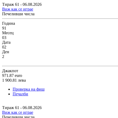
Тираж 61 - 06.08.2026
Виж как се играе
Печеливши числа
Година
91
Месец
03
Дата
02
Ден
2
Джакпот
971.87
euro
1 900.81
лева
Проверка на фиш
Печалби
Тираж 61 - 06.08.2026
Виж как се играе
Печеливши числа