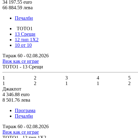
34 197.55
euro
66 884.59
лева
Печалби
ТОТО1
13 Срещи
12 тип 1X2
10 от 10
Тираж 60 - 02.08.2026
Виж как се играе
ТОТО1 - 13 Срещи
1
2
3
4
5
1
2
1
1
2
Джакпот
4 346.88
euro
8 501.76
лева
Програма
Печалби
Тираж 60 - 02.08.2026
Виж как се играе
ТОТО1 - 12 тип 1X2