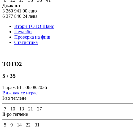
6
22
27
33
36
41
Джакпот
3 260 941.00
euro
6 377 846.24
лева
Втори ТОТО Шанс
Печалби
Проверка на фиш
Статистика
ТОТО2
5 / 35
Тираж 61 - 06.08.2026
Виж как се играе
I-во теглене
7
10
13
21
27
II-ро теглене
5
9
14
22
31