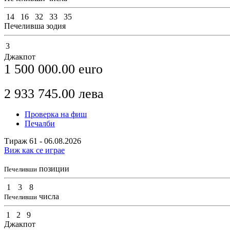
14
16
32
33
35
Печеливша зодия
3
Джакпот
1 500 000.00
euro
2 933 745.00
лева
Проверка на фиш
Печалби
Тираж 61 - 06.08.2026
Виж как се играе
позиции
Печеливши
1
3
8
числа
Печеливши
1
2
9
Джакпот