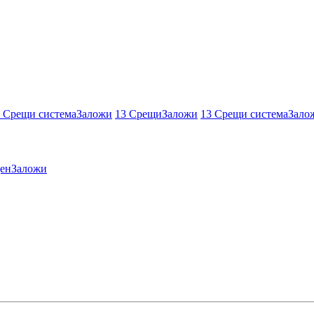
 Срещи система
Заложи
13 Срещи
Заложи
13 Срещи система
Зало
ен
Заложи