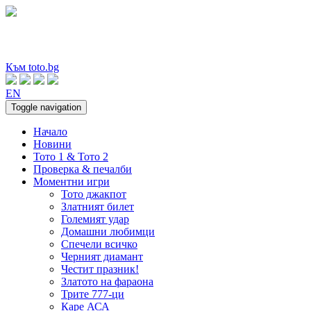
Към toto.bg
EN
Toggle navigation
Начало
Новини
Тото 1 & Тото 2
Проверка & печалби
Моментни игри
Тото джакпот
Златният билет
Големият удар
Домашни любимци
Спечели всичко
Черният диамант
Честит празник!
Златото на фараона
Трите 777-ци
Каре АСА